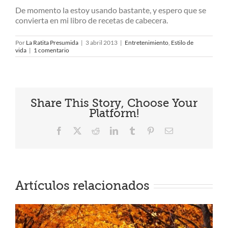
De momento la estoy usando bastante, y espero que se
convierta en mi libro de recetas de cabecera.
Por
La Ratita Presumida
|
3 abril 2013
|
Entretenimiento
,
Estilo de
vida
|
1 comentario
Share This Story, Choose Your
Platform!
Facebook
X
Reddit
LinkedIn
Tumblr
Pinterest
Correo
electrónico
Artículos relacionados