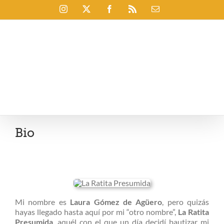
Saltar
Instagram
X
Facebook
Rss
Correo
al
electrónico
contenido
Bio
Mi nombre es
Laura Gómez de Agüero
, pero quizás
hayas llegado hasta aquí por mi “otro nombre”,
La Ratita
Presumida
, aquél con el que un día decidí bautizar mi