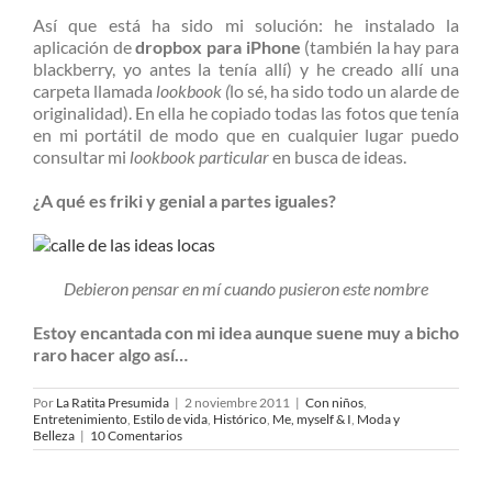
Así que está ha sido mi solución: he instalado la
aplicación de
dropbox para iPhone
(también la hay para
blackberry, yo antes la tenía allí) y he creado allí una
carpeta llamada
lookbook (
lo sé, ha sido todo un alarde de
originalidad). En ella he copiado todas las fotos que tenía
en mi portátil de modo que en cualquier lugar puedo
consultar mi
lookbook particular
en busca de ideas.
¿A qué es friki y genial a partes iguales?
Debieron pensar en mí cuando pusieron este nombre
Estoy encantada con mi idea aunque suene muy a bicho
raro hacer algo así…
Por
La Ratita Presumida
|
2 noviembre 2011
|
Con niños
,
Entretenimiento
,
Estilo de vida
,
Histórico
,
Me, myself & I
,
Moda y
Belleza
|
10 Comentarios