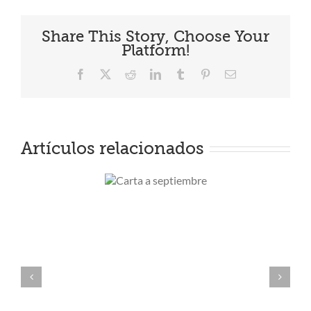
Share This Story, Choose Your
Platform!
Facebook
X
Reddit
LinkedIn
Tumblr
Pinterest
Correo
electrónico
Artículos relacionados
Carta a
Sho
septiembre
ver e