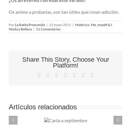
¿Os atreveréis con ellas este verano?
Os animo a probarlas, son tan útiles que crean adicción.
Por
La Ratita Presumida
|
23 mayo 2011
|
Histórico
,
Me, myself & I
,
Moda y Belleza
|
11 Comentarios
Share This Story, Choose Your
Platform!
Facebook
X
Reddit
LinkedIn
Tumblr
Pinterest
Correo
electrónico
Artículos relacionados
Carta a
Curly girl m
septiembre
mi adapta