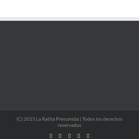
(C) 2015 La Ratita Presumida | Todos los derechos
reservados
Instagram
X
Facebook
Rss
Correo