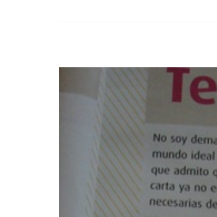
Ver
imagen
más
grande