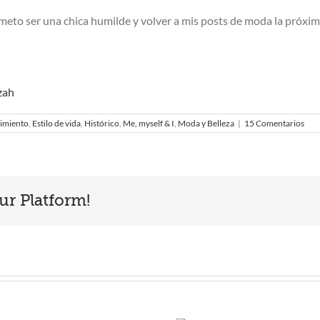
to ser una chica humilde y volver a mis posts de moda la próxim
zah
imiento
,
Estilo de vida
,
Histórico
,
Me, myself & I
,
Moda y Belleza
|
15 Comentarios
ur Platform!