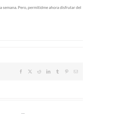
a semana. Pero, permitidme ahora disfrutar del
Facebook
X
Reddit
LinkedIn
Tumblr
Pinterest
Correo
electrónico