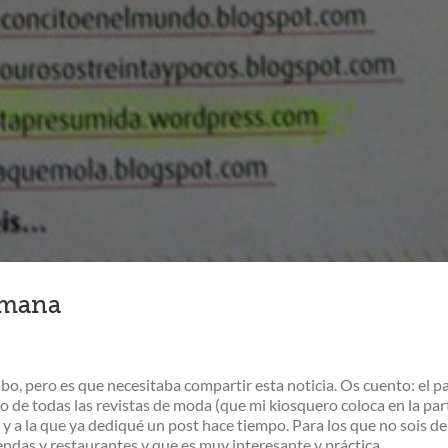
emana
o, pero es que necesitaba compartir esta noticia. Os cuento: el p
o de todas las revistas de moda (que mi kiosquero coloca en la parte
y a la que ya dediqué un post hace tiempo. Para los que no sois de
das y restaurantes y que es muy interesante y práctica.