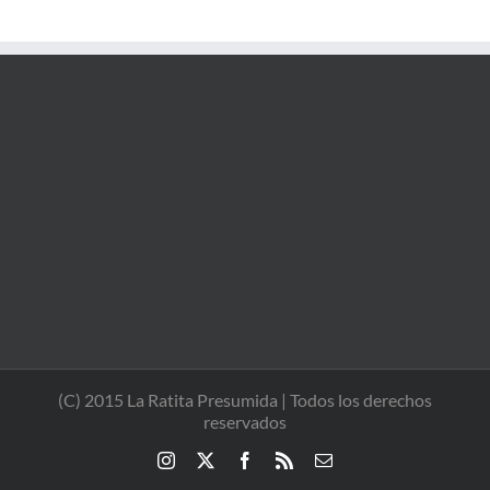
(C) 2015 La Ratita Presumida | Todos los derechos
reservados
Instagram
X
Facebook
Rss
Correo
electrónico