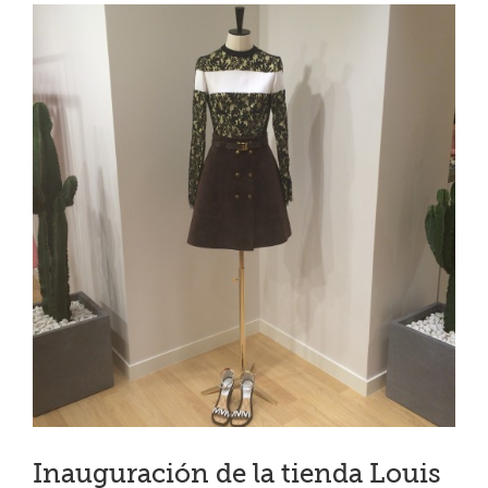
Ver
imagen
más
grande
Inauguración de la tienda Louis