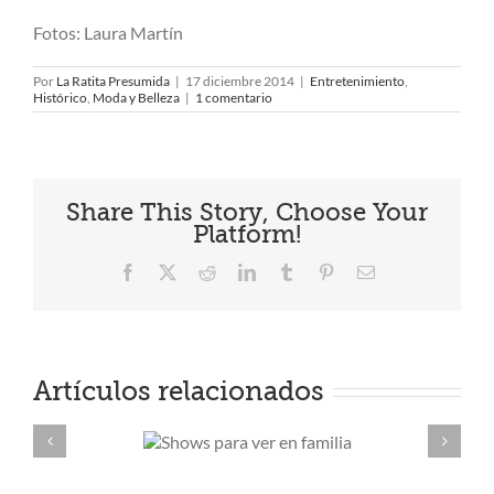
Fotos: Laura Martín
Por
La Ratita Presumida
|
17 diciembre 2014
|
Entretenimiento
,
Histórico
,
Moda y Belleza
|
1 comentario
Share This Story, Choose Your
Platform!
Facebook
X
Reddit
LinkedIn
Tumblr
Pinterest
Correo
electrónico
Artículos relacionados
Curly gi
ows para
method:
 en familia
adaptac