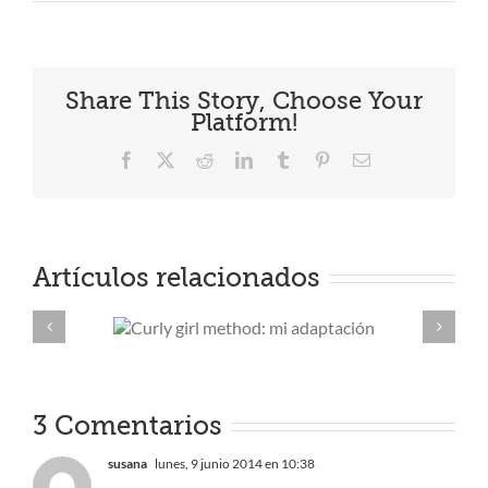
Share This Story, Choose Your
Platform!
Facebook
X
Reddit
LinkedIn
Tumblr
Pinterest
Correo
electrónico
Artículos relacionados
girl
Cuatro producto
: mi
lujo pero low c
ción
3 Comentarios
susana
lunes, 9 junio 2014 en 10:38