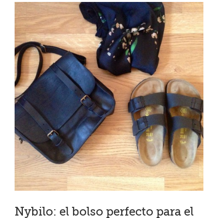
Ver
imagen
más
grande
Nybilo: el bolso perfecto para el