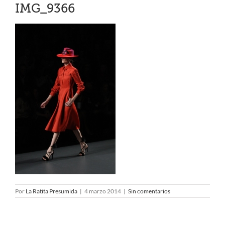
IMG_9366
Por
La Ratita Presumida
|
4 marzo 2014
|
Sin comentarios