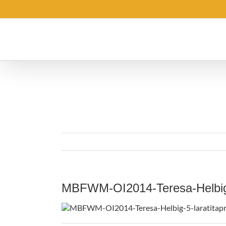
Saltar
al
contenido
MBFWM-OI2014-Teresa-Helbig-