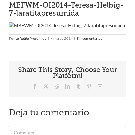
MBFWM-OI2014-Teresa-Helbig-
7-laratitapresumida
Por
La Ratita Presumida
|
4 marzo 2014
|
Sin comentarios
Share This Story, Choose Your
Platform!
Facebook
X
Reddit
LinkedIn
Tumblr
Pinterest
Correo
electrónico
Deja tu comentario
Comentar