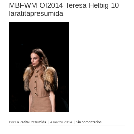
MBFWM-OI2014-Teresa-Helbig-10-
laratitapresumida
Por
La Ratita Presumida
|
4 marzo 2014
|
Sin comentarios