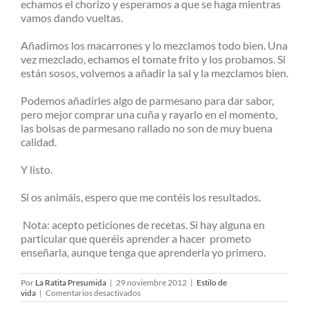
echamos el chorizo y esperamos a que se haga mientras
vamos dando vueltas.
Añadimos los macarrones y lo mezclamos todo bien. Una
vez mezclado, echamos el tomate frito y los probamos. Si
están sosos, volvemos a añadir la sal y la mezclamos bien.
Podemos añadirles algo de parmesano para dar sabor,
pero mejor comprar una cuña y rayarlo en el momento,
las bolsas de parmesano rallado no son de muy buena
calidad.
Y listo.
Si os animáis, espero que me contéis los resultados.
Nota: acepto peticiones de recetas. Si hay alguna en
particular que queréis aprender a hacer prometo
enseñarla, aunque tenga que aprenderla yo primero.
Por
La Ratita Presumida
|
29 noviembre 2012
|
Estilo de
en
vida
|
Comentarios desactivados
Recetas