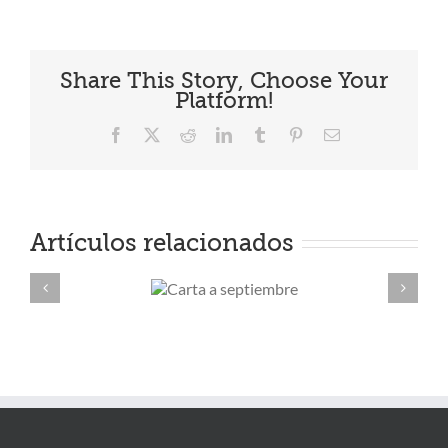
caseras
para
el
día
a
Share This Story, Choose Your
día:
Macarrones
Platform!
con
chorizo
Facebook
X
Reddit
LinkedIn
Tumblr
Pinterest
Correo
electrónico
Artículos relacionados
Carta a
septiembre