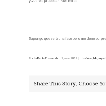
¿Queréis pruebas? Pues mirad:
Supongo que será una fase pero me tiene sorpr
Por
La Ratita Presumida
|
7 junio 2012
|
Histórico
,
Me, myself
Share This Story, Choose Yo