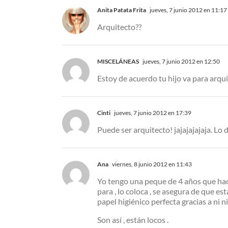
Anita Patata Frita
jueves, 7 junio 2012 en 11:17
Arquitecto??
MISCELÁNEAS
jueves, 7 junio 2012 en 12:50
Estoy de acuerdo tu hijo va para arqu
Cinti
jueves, 7 junio 2012 en 17:39
Puede ser arquitecto! jajajajajaja. L
Ana
viernes, 8 junio 2012 en 11:43
Yo tengo una peque de 4 años que hace 
para , lo coloca , se asegura de que e
papel higiénico perfecta gracias a ni niñ
Son así , están locos .