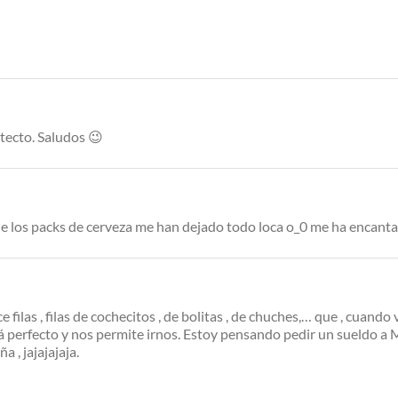
itecto. Saludos 😉
o de los packs de cerveza me han dejado todo loca o_0 me ha encant
filas , filas de cochecitos , de bolitas , de chuches,… que , cuand
stá perfecto y nos permite irnos. Estoy pensando pedir un sueldo a 
a , jajajajaja.