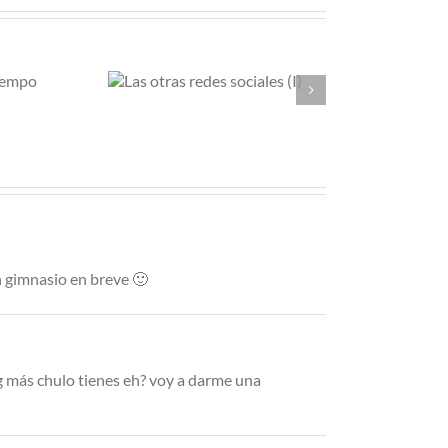
 otras
Rebajando
 sociales
expectativas
(I)
n gimnasio en breve 🙂
g más chulo tienes eh? voy a darme una