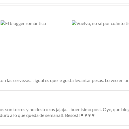
Las
Vuelvo, no sé por
redes
cuánto tiempo
con las cervezas… igual es que le gusta levantar pesas. Lo veo en u
s son torres y no destrozos jajaja… buenisimo post. Oye, que blo
e duro a lo que queda de semana!!. Besos!! ♥ ♥ ♥ ♥