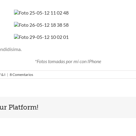
endidísima.
*Fotos tomadas por mí con IPhone
 & I
|
8 Comentarios
ur Platform!