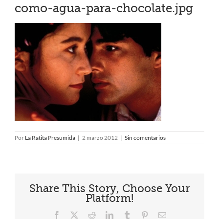
como-agua-para-chocolate.jpg
Por
La Ratita Presumida
|
2 marzo 2012
|
Sin comentarios
Share This Story, Choose Your
Platform!
Facebook
X
Reddit
LinkedIn
Tumblr
Pinterest
Correo