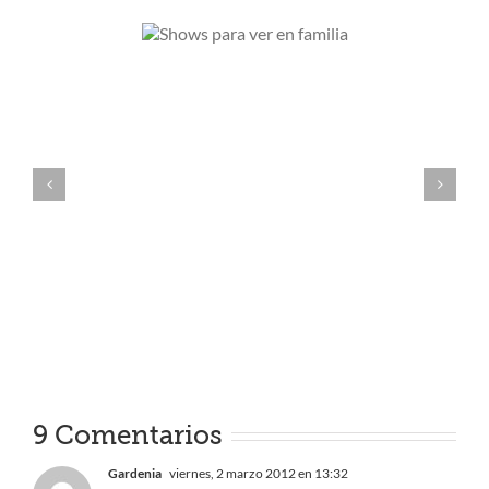
ows para
 en familia
Series tristes pero necesarias
9 Comentarios
Gardenia
viernes, 2 marzo 2012 en 13:32