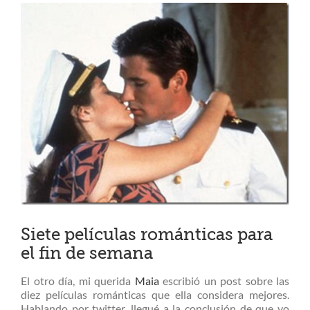
Ver
imagen
más
grande
Siete películas románticas para
el fin de semana
El otro día, mi querida
Maia
escribió un post sobre las
diez películas románticas que ella considera mejores.
Hablando por twitter, llegué a la conclusión de que yo