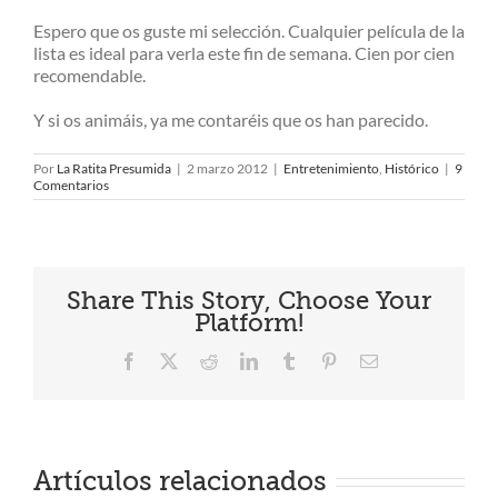
Espero que os guste mi selección. Cualquier película de la
lista es ideal para verla este fin de semana. Cien por cien
recomendable.
Y si os animáis, ya me contaréis que os han parecido.
Por
La Ratita Presumida
|
2 marzo 2012
|
Entretenimiento
,
Histórico
|
9
Comentarios
Share This Story, Choose Your
Platform!
Facebook
X
Reddit
LinkedIn
Tumblr
Pinterest
Correo
electrónico
Artículos relacionados