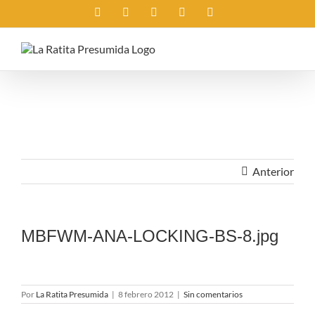
Saltar
Instagram
X
Facebook
Rss
Correo
al
electrónico
contenido
Anterior
MBFWM-ANA-LOCKING-BS-8.jpg
Por
La Ratita Presumida
|
8 febrero 2012
|
Sin comentarios