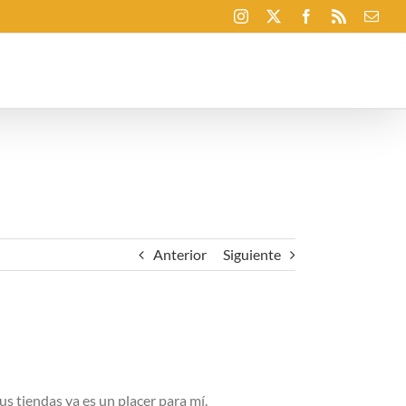
Instagram
X
Facebook
Rss
Corr
elec
Anterior
Siguiente
s tiendas ya es un placer para mí.