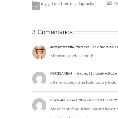
rl method:
Cuatro productos de
ptación
lujo pero low cost
3 Comentarios
anita patata frita
miércoles, 21 diciembre 2011 
Mmm me apetece todo!
MISCELÁNEAS
miércoles, 21 diciembre 2011 e
uff me lo compraria todo todo y todo !!
Cris Sevilla
viernes, 23 diciembre 2011 en 21:39
Me encanta!! aquí han puesto hace uno