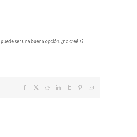
puede ser una buena opción, ¿no creéis?
Facebook
X
Reddit
LinkedIn
Tumblr
Pinterest
Correo
electrónico