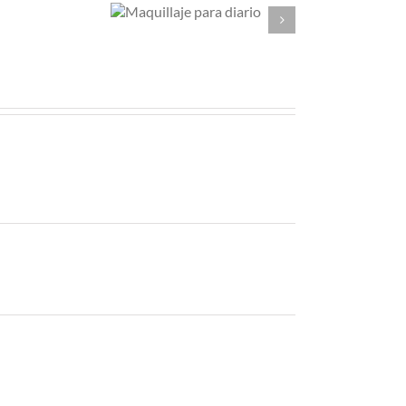
aquillaje
Soy una mujer
ara diario
de dos piezas