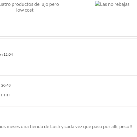
M
Las no
p
rebajas
en 12:04
n 20:48
!!!!!
s meses una tienda de Lush y cada vez que paso por allí, peco!!