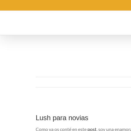
Saltar
al
contenido
Ver
imagen
Lush para novias
más
grande
Como ya os conté en este
post
, soy una enamora