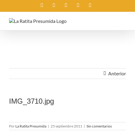
Saltar
Instagram
X
Facebook
Rss
Correo
al
electrónico
contenido
Anterior
IMG_3710.jpg
Por
La Ratita Presumida
|
25 septiembre 2011
|
Sin comentarios