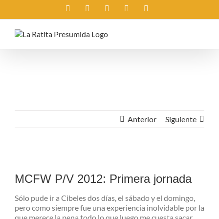
Saltar
Instagram
X
Facebook
Rss
Correo
al
electrónico
contenido
Anterior
Siguiente
Ver
imagen
MCFW P/V 2012: Primera jornada
más
grande
Sólo pude ir a Cibeles dos días, el sábado y el domingo,
pero como siempre fue una experiencia inolvidable por la
que merece la pena todo lo que luego me cuesta sacar