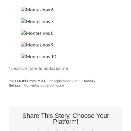
*
Todas las fotos tomadas por mí
Por
La Ratita Presumida
|
25 septiembre 2011
|
Moda y
en
Belleza
|
Comentarios desactivados
MCFW
P/V
2012:
Primera
jornada
Share This Story, Choose Your
Platform!