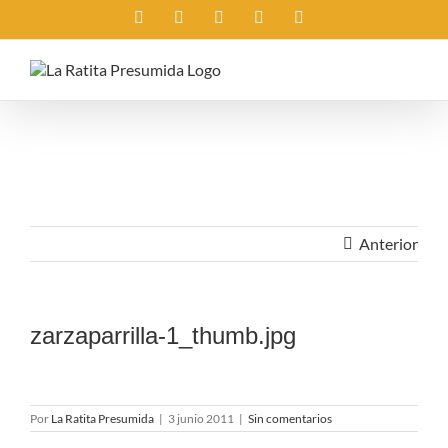
Saltar
Instagram
X
Facebook
Rss
Correo
al
electrónico
contenido
Anterior
zarzaparrilla-1_thumb.jpg
Por
La Ratita Presumida
|
3 junio 2011
|
Sin comentarios