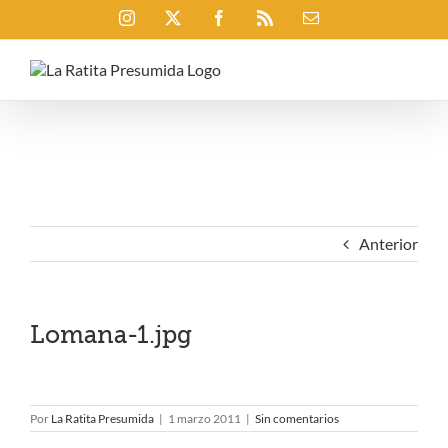
Saltar
Instagram
X
Facebook
Rss
Correo
al
electrónico
contenido
Anterior
Lomana-1.jpg
Por
La Ratita Presumida
|
1 marzo 2011
|
Sin comentarios