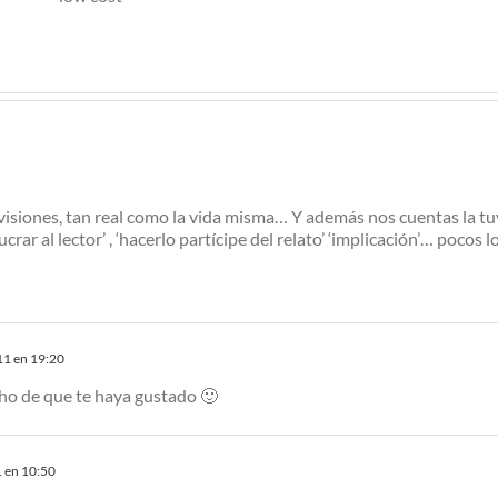
Las no
p
rebajas
isiones, tan real como la vida misma… Y además nos cuentas la tuya
crar al lector’ , ‘hacerlo partícipe del relato’ ‘implicación’… pocos l
11 en 19:20
ho de que te haya gustado 🙂
 en 10:50