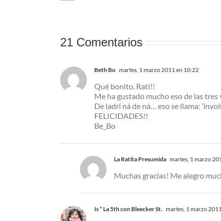
ptación
lujo pero low cost
21 Comentarios
Beth Bo
martes, 1 marzo 2011 en 10:22
Qué bonito, Rati!!
Me ha gustado mucho eso de las tres v
De ladri ná de ná… eso se llama: ‘involu
FELICIDADES!!
Be_Bo
La Ratita Presumida
martes, 1 marzo 20
Muchas gracias! Me alegro muc
Is * La 5th con Bleecker St.
martes, 1 marzo 2011