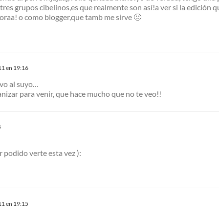
res grupos cibelinos,es que realmente son así!a ver si la edición qu
doraa! o como blogger,que tamb me sirve 🙂
11 en 19:16
evo al suyo…
anizar para venir, que hace mucho que no te veo!!
5
podido verte esta vez ):
11 en 19:15