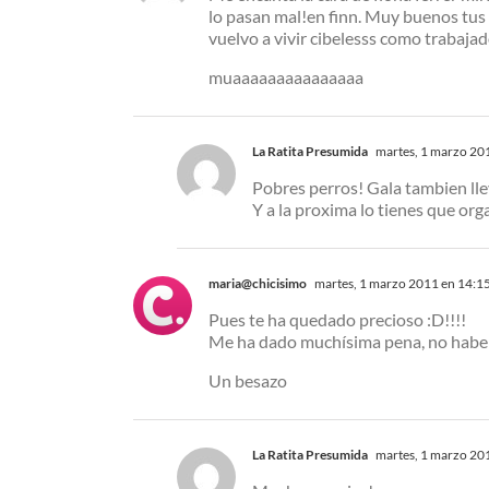
lo pasan mal!en finn. Muy buenos tus t
vuelvo a vivir cibelesss como trabaja
muaaaaaaaaaaaaaaa
La Ratita Presumida
martes, 1 marzo 20
Pobres perros! Gala tambien ll
Y a la proxima lo tienes que org
maria@chicisimo
martes, 1 marzo 2011 en 14:1
Pues te ha quedado precioso :D!!!!
Me ha dado muchísima pena, no haber 
Un besazo
La Ratita Presumida
martes, 1 marzo 20