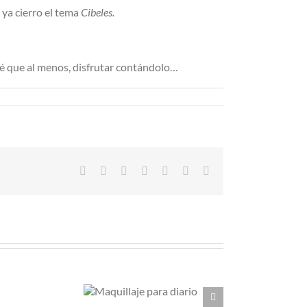
 ya cierro el tema
Cibeles.
ndré que al menos, disfrutar contándolo…
Facebook
X
Reddit
LinkedIn
Tumblr
Pinterest
Correo
electrónico
aquillaje
Soy una mujer