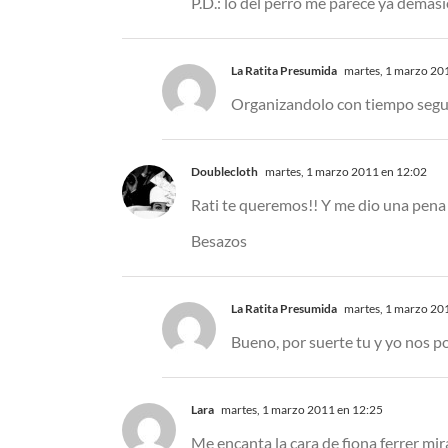
P.D.: lo del perro me parece ya demasi
La Ratita Presumida
martes, 1 marzo 20
Organizandolo con tiempo segur
Doublecloth
martes, 1 marzo 2011 en 12:02
Rati te queremos!! Y me dio una pena
Besazos
La Ratita Presumida
martes, 1 marzo 20
Bueno, por suerte tu y yo nos p
Lara
martes, 1 marzo 2011 en 12:25
Me encanta la cara de fiona ferrer mira