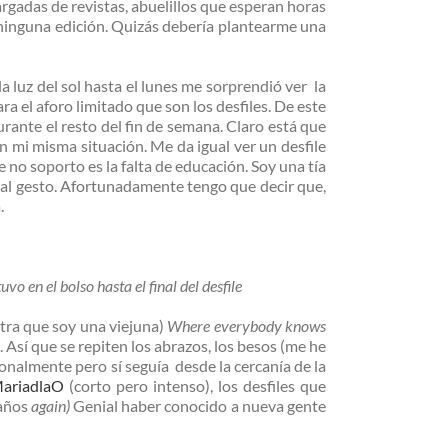
argadas de revistas, abuelillos que esperan horas
 ninguna edición. Quizás debería plantearme una
la luz del sol hasta el lunes me sorprendió ver la
a el aforo limitado que son los desfiles. De este
urante el resto del fin de semana. Claro está que
 mi misma situación. Me da igual ver un desfile
e no soporto es la falta de educación. Soy una tía
 mal gesto. Afortunadamente tengo que decir que,
.
o en el bolso hasta el final del desfile
stra que soy una viejuna)
Where everybody knows
 Así que se repiten los abrazos, los besos (me he
sonalmente pero sí seguía desde la cercanía de la
MariadlaO
(corto pero intenso), los desfiles que
 años
again)
Genial haber conocido a nueva gente