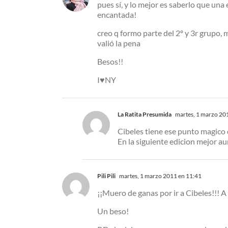
pues sí, y lo mejor es saberlo que una
encantada!
creo q formo parte del 2º y 3r grupo,
valió la pena
Besos!!
I♥NY
La Ratita Presumida
martes, 1 marzo 20
Cibeles tiene ese punto magico 
En la siguiente edicion mejor au
Pili Pili
martes, 1 marzo 2011 en 11:41
¡¡Muero de ganas por ir a Cibeles!!! A
Un beso!