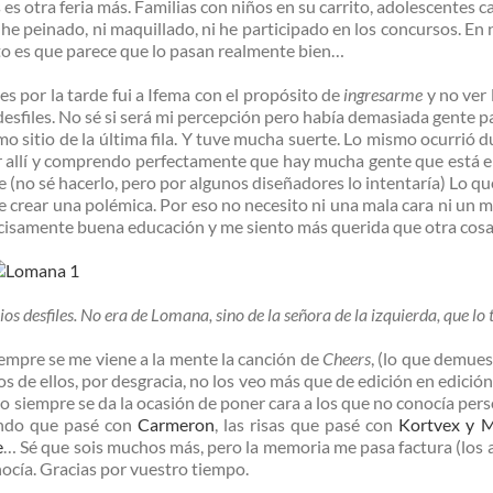
 es otra feria más. Familias con niños en su carrito, adolescentes c
he peinado, ni maquillado, ni he participado en los concursos. En
rto es que parece que lo pasan realmente bien…
es por la tarde fui a Ifema con el propósito de
ingresarme
y no ver 
desfiles. No sé si será mi percepción pero había demasiada gente par
mo sitio de la última fila. Y tuve mucha suerte. Lo mismo ocurrió d
r allí y comprendo perfectamente que hay mucha gente que está en
nte (no sé hacerlo, pero por algunos diseñadores lo intentaría) Lo qu
e crear una polémica. Por eso no necesito ni una mala cara ni un
recisamente buena educación y me siento más querida que otra cosa
 desfiles. No era de Lomana, sino de la señora de la izquierda, que lo tuv
iempre se me viene a la mente la canción de
Cheers
, (lo que demue
s de ellos, por desgracia, no los veo más que de edición en edición.
ro siempre se da la ocasión de poner cara a los que no conocía per
endo que pasé con
Carmeron
, las risas que pasé con
Kortvex y 
e
… Sé que sois muchos más, pero la memoria me pasa factura (los
nocía. Gracias por vuestro tiempo.