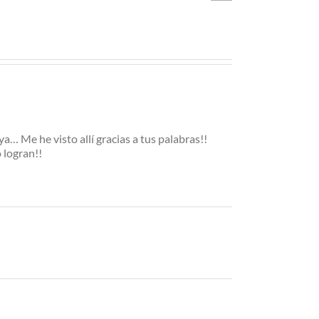
ara diario
de dos piezas
… Me he visto allí gracias a tus palabras!!
o logran!!