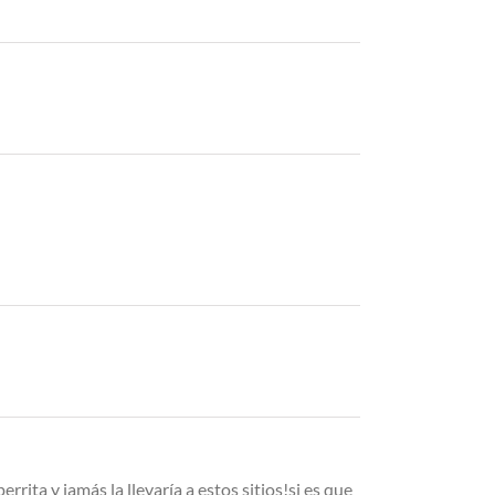
rrita y jamás la llevaría a estos sitios!si es que