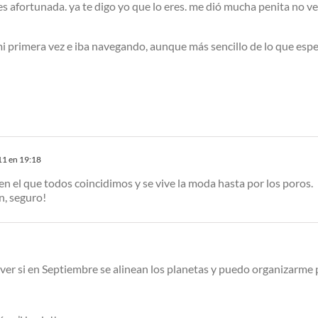
 es afortunada. ya te digo yo que lo eres. me dió mucha penita no ve
 mi primera vez e iba navegando, aunque más sencillo de lo que es
11 en 19:18
en el que todos coincidimos y se vive la moda hasta por los poros.
n, seguro!
 ver si en Septiembre se alinean los planetas y puedo organizarme p