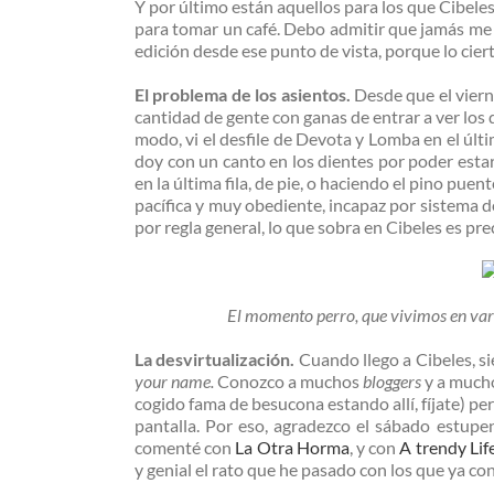
Y por último están aquellos para los que Cibeles
para tomar un café. Debo admitir que jamás me 
edición desde ese punto de vista, porque lo cie
El problema de los asientos.
Desde que el viern
cantidad de gente con ganas de entrar a ver los 
modo, vi el desfile de Devota y Lomba en el últi
doy con un canto en los dientes por poder esta
en la última fila, de pie, o haciendo el pino pue
pacífica y muy obediente, incapaz por sistema d
por regla general, lo que sobra en Cibeles es p
El momento perro, que vivimos en varios
La desvirtualización.
Cuando llego a Cibeles, s
your name.
Conozco a muchos
bloggers
y a mucho
cogido fama de besucona estando allí, fíjate) pe
pantalla. Por eso, agradezco el sábado estup
comenté con
La Otra Horma
, y con
A trendy Lif
y genial el rato que he pasado con los que ya co