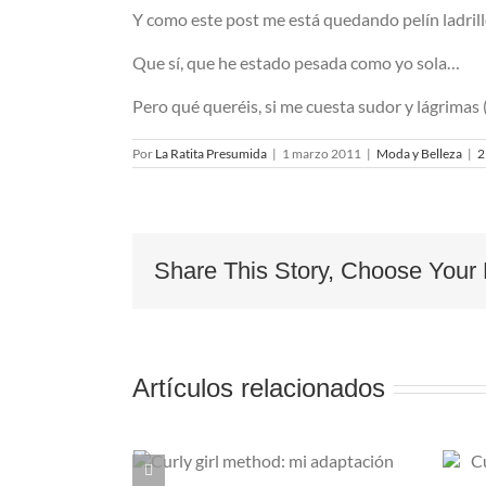
Y como este post me está quedando pelín ladrill
Que sí, que he estado pesada como yo sola…
Pero qué queréis, si me cuesta sudor y lágrimas (
Por
La Ratita Presumida
|
1 marzo 2011
|
Moda y Belleza
|
2
Share This Story, Choose Your 
Artículos relacionados
rl method:
Cuatro productos de