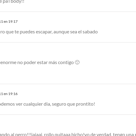
é pa’l body!!
11 en 19:17
o que te puedes escapar, aunque sea el sabado
 enorme no poder estar más contigo 🙁
11 en 19:16
odemos ver cualquier dia, seguro que prontito!
ndo al perro!!!jajaaj, rollo quitaaa bicho!yo de verdad, tengo una pe