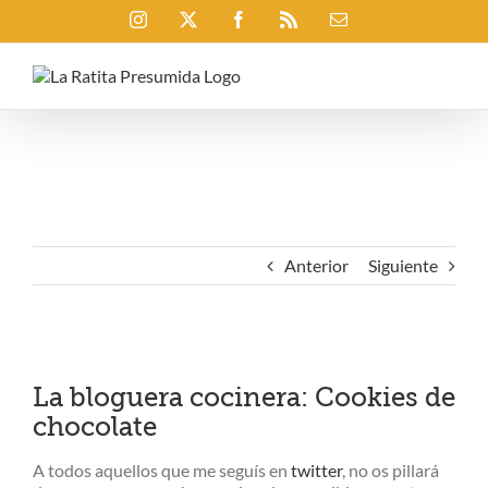
Saltar
Instagram
X
Facebook
Rss
Correo
al
electrónico
contenido
Anterior
Siguiente
Ver
imagen
La bloguera cocinera: Cookies de
más
chocolate
grande
A todos aquellos que me seguís en
twitter
, no os pillará