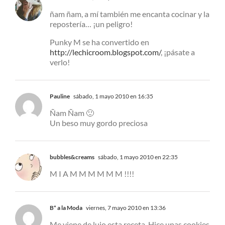
ñam ñam, a mí también me encanta cocinar y la
repostería… ¡un peligro!
Punky M se ha convertido en
http://lechicroom.blogspot.com/
, ¡pásate a
verlo!
Pauline
sábado, 1 mayo 2010 en 16:35
Ñam Ñam 🙂
Un beso muy gordo preciosa
bubbles&creams
sábado, 1 mayo 2010 en 22:35
M I A M M M M M M !!!!
B* a la Moda
viernes, 7 mayo 2010 en 13:36
Me viene de lujo esta receta. Hice unas cookies