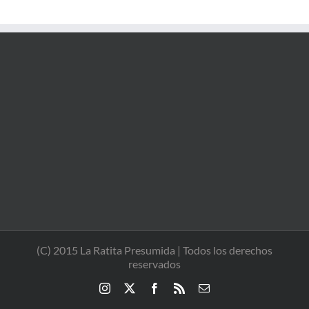
(C) 2015 La Ratita Presumida | Todos los derechos
reservados
Instagram
X
Facebook
Rss
Correo
electrónico