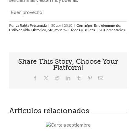
¡Buen provecho!
Por
La Ratita Presumida
|
30 abril 2010
|
Con niños
,
Entretenimiento
,
Estilo de vida
,
Histórico
,
Me, myself & I
,
Moda y Belleza
|
20 Comentarios
Share This Story, Choose Your
Platform!
Facebook
X
Reddit
LinkedIn
Tumblr
Pinterest
Correo
electrónico
Artículos relacionados
Carta a
Sho
septiembre
ver e