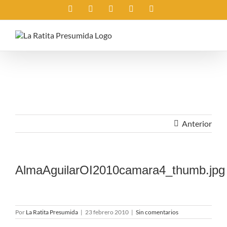
Saltar
Instagram
X
Facebook
Rss
Correo
al
electrónico
contenido
Anterior
AlmaAguilarOI2010camara4_thumb.jpg
Por
La Ratita Presumida
|
23 febrero 2010
|
Sin comentarios