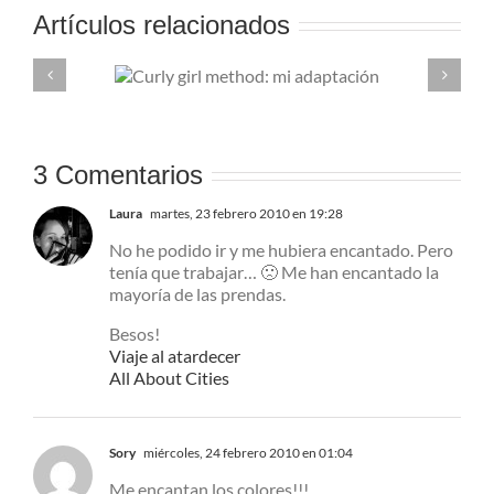
Artículos relacionados
 method:
Cuatro productos
ación
lujo pero low cos
3 Comentarios
Laura
martes, 23 febrero 2010 en 19:28
No he podido ir y me hubiera encantado. Pero
tenía que trabajar… 🙁 Me han encantado la
mayoría de las prendas.
Besos!
Viaje al atardecer
All About Cities
Sory
miércoles, 24 febrero 2010 en 01:04
Me encantan los colores!!!