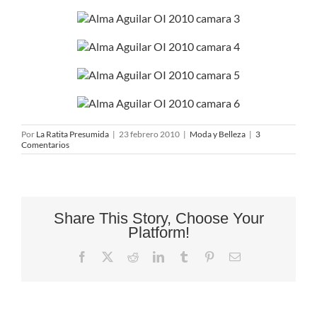
Por
La Ratita Presumida
|
23 febrero 2010
|
Moda y Belleza
|
3
Comentarios
Share This Story, Choose Your
Platform!
Facebook
X
Reddit
LinkedIn
Tumblr
Pinterest
Correo
electrónico