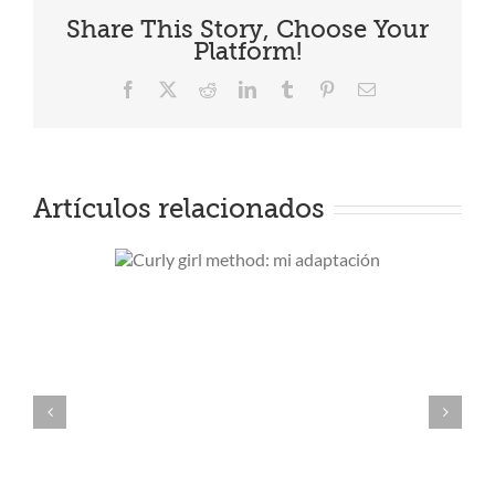
Share This Story, Choose Your
Platform!
Facebook
X
Reddit
LinkedIn
Tumblr
Pinterest
Correo
electrónico
Artículos relacionados
girl
Cuatro producto
: mi
lujo pero low c
ción