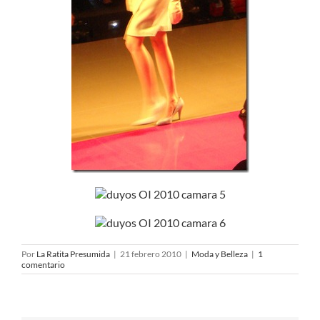
Por
La Ratita Presumida
|
21 febrero 2010
|
Moda y Belleza
|
1
comentario