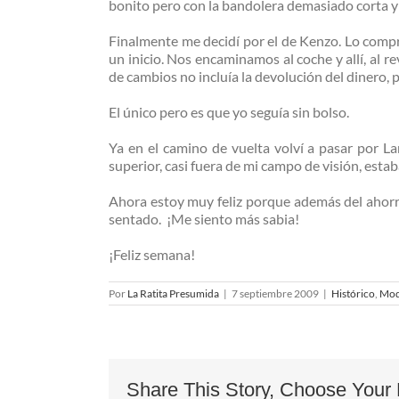
bonito pero con la bandolera demasiado corta y u
Finalmente me decidí por el de Kenzo. Lo compré 
un inicio. Nos encaminamos al coche y allí, al 
de cambios no incluía la devolución del dinero,
El único pero es que yo seguía sin bolso.
Ya en el camino de vuelta volví a pasar por L
superior, casi fuera de mi campo de visión, esta
Ahora estoy muy feliz porque además del ahorr
sentado. ¡Me siento más sabia!
¡Feliz semana!
Por
La Ratita Presumida
|
7 septiembre 2009
|
Histórico
,
Mod
Share This Story, Choose Your 