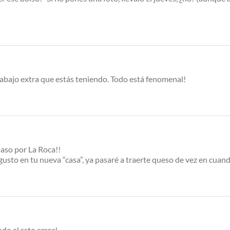
ajo extra que estás teniendo. Todo está fenomenal!
aso por La Roca!!
gusto en tu nueva “casa”, ya pasaré a traerte queso de vez en cuan
do el rato error!