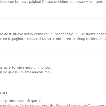
lema con la nueva página? Please, decidme lo que sea, y lo intenta
n lo de tu nuevo bolso, como es??? Enseñanoslo!!! Que suerte encon
ro en tu pagina al mover el ratón se me abren los Snap continuame
un acierto, me alegro un montón.
guro que lo llevarás muchísimo.
 19:58
 de profesional… Sí que sí.
r ese bolso!” Si no pones una foto, llévalo el jueves, ¿no? (aunque