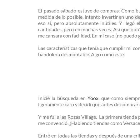
El pasado sábado estuve de compras. Como bue
medida de lo posible, intento invertir en uno d
eso sí, pero absolutamente inútiles. Y llegó
cantidades, pero en muchas veces. Así que opt
me cansara con facilidad. En mi caso (no puedo 
Las características que tenía que cumplir mi co
bandolera desmontable. Algo como éste:
Inicié la búsqueda en
Yoox
, que como siempre
ligeramente caro y decidí que antes de comprar o
Y me fui a las Rozas Village. La primera tienda 
me convenció. ¿Habiendo tiendas como Versace
Entré en todas las tiendas y después de una cr