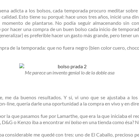
na adicta a los bolsos, cada temporada procuro meditar sobre
e calidad. Esto tiene su porqué: hace unos tres años, inicié una 
 el momento de plantarse. No podía seguir almacenando sin cont
é por hacer una compra de un buen bolso cada inicio de tempora
generalizar) es preferible hacer un gasto más grande, pero tener u
mpra de la temporada: que no fuera negro (bien color cuero, choco
Me parece un invento genial lo de la doble asa
, me da buenos resultados. Y sí, vi uno que se ajustaba a los
n-line, quería darle una oportunidad a la compra en vivo y en dire
por la que pasamos fue por Lamarthe, que era la que iniciaba el re
, D&G o Kenzo iba a encontrar
mi bolso
en una tienda como ésa? No
iba considerable me quedé con tres: uno de El Caballo, precioso 