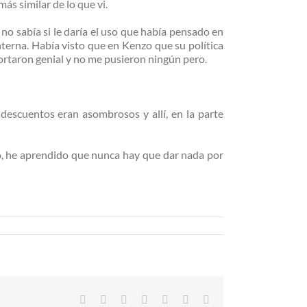
ás similar de lo que vi.
 no sabía si le daría el uso que había pensado en
nterna. Había visto que en Kenzo que su política
portaron genial y no me pusieron ningún pero.
descuentos eran asombrosos y allí, en la parte
o, he aprendido que nunca hay que dar nada por
Facebook
X
Reddit
LinkedIn
Tumblr
Pinterest
Correo