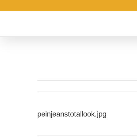
Saltar
al
contenido
peinjeanstotallook.jpg