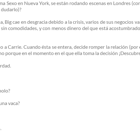
llama Sexo en Nueva York, se están rodando escenas en Londres (co
 dudarlo)?
a, Big cae en desgracia debido a la crisis, varios de sus negocios 
ño, sin comodidades, y con menos dinero del que está acostumbrado.
a Carrie. Cuando ésta se entera, decide romper la relación (por 
sino porque en el momento en el que ella toma la decisión ¡Descub
erdad.
nolo?
una vaca?
.