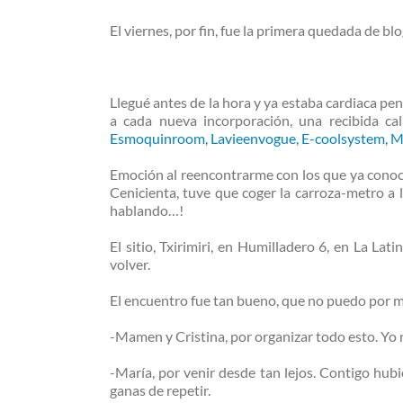
El viernes, por fin, fue la primera quedada de 
Llegué antes de la hora y ya estaba cardiaca pen
a cada nueva incorporación, una recibida ca
Esmoquinroom
,
Lavieenvogue
,
E-coolsystem
,
Mi
Emoción al reencontrarme con los que ya conocía
Cenicienta, tuve que coger la carroza-metro a 
hablando…!
El sitio, Txirimiri, en Humilladero 6, en La 
volver.
El encuentro fue tan bueno, que no puedo por m
-Mamen y Cristina, por organizar todo esto. Yo n
-María, por venir desde tan lejos. Contigo hub
ganas de repetir.