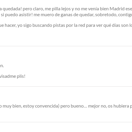
 quedada! pero claro, me pilla lejos y no me venía bien Madrid ese
 si puedo asistir! me muero de ganas de quedar, sobretodo, contig
ue hacer, yo sigo buscando pistas por la red para ver qué días son l
n.
visadme plis!
o muy bien, estoy convencida) pero bueno… mejor no, os hubiera peg