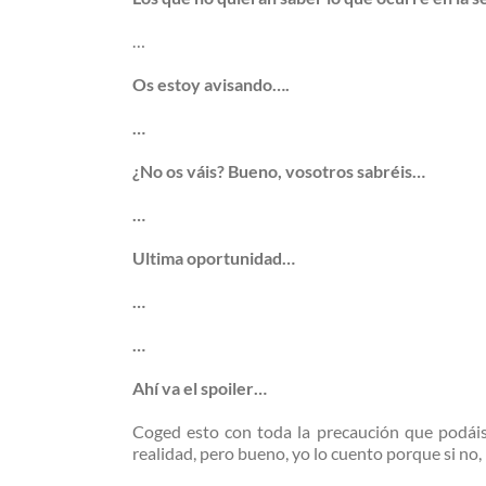
…
Os estoy avisando….
…
¿No os váis? Bueno, vosotros sabréis…
…
Ultima oportunidad…
…
…
Ahí va el spoiler…
Coged esto con toda la precaución que podáis.
realidad, pero bueno, yo lo cuento porque si no,