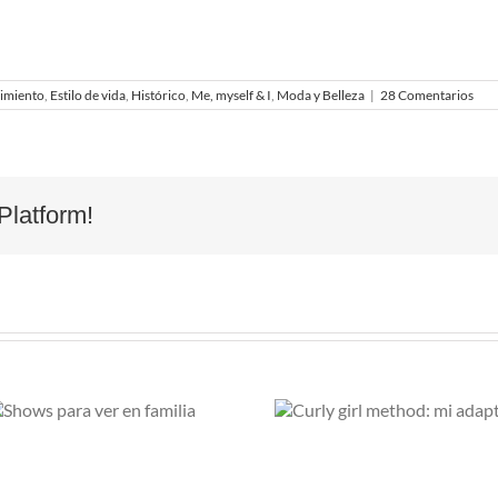
imiento
,
Estilo de vida
,
Histórico
,
Me, myself & I
,
Moda y Belleza
|
28 Comentarios
Platform!
Curly girl method:
Cuatro produc
mi adaptación
lujo pero lo