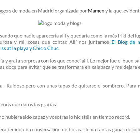
bloggers de moda en Madrid organizada por
Mamen
y la que, evident
sando que nadie aparecería allí y quedaría como la más friki del lu
lurosa y mil cosas que contar. Allí nos juntamos
El Blog de 
ss at la playa
y
Chic o Chuc
 y grata sorpresa con los que conocí allí. Lo mejor fue el buen sa
las doce para evitar que se trasformara en calabaza y me dejara 
Latina. Ruidoso pero con unas tapas de quitarse el sombrero. Par
enos que daros las gracias:
o hubiera sido capaz y vosotras lo hicistéis en tiempo record.
iera tenido una conversación de horas. ¡Tenía tantas ganas de con