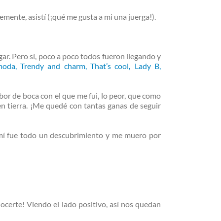
emente, asistí (¡qué me gusta a mi una juerga!).
gar. Pero sí, poco a poco todos fueron llegando y
moda
,
Trendy and charm
,
That’s cool
,
Lady B
,
bor de boca con el que me fui, lo peor, que como
en tierra. ¡Me quedé con tantas ganas de seguir
a mí fue todo un descubrimiento y me muero por
ocerte! Viendo el lado positivo, así nos quedan