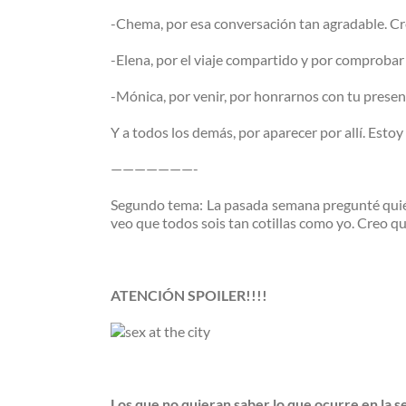
-Chema, por esa conversación tan agradable. Cre
-Elena, por el viaje compartido y por comprobar 
-Mónica, por venir, por honrarnos con tu presenc
Y a todos los demás, por aparecer por allí. Estoy
———————-
Segundo tema: La pasada semana pregunté quién
veo que todos sois tan cotillas como yo. Creo qu
ATENCIÓN SPOILER!!!!
Los que no quieran saber lo que ocurre en la 