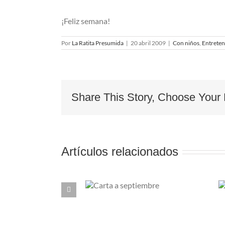
¡Feliz semana!
Por
La Ratita Presumida
|
20 abril 2009
|
Con niños
,
Entreten
Share This Story, Choose Your 
Artículos relacionados
Carta a
Shows para
septiembre
ver en familia