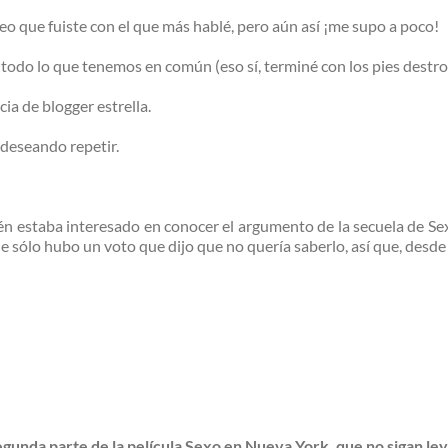
o que fuiste con el que más hablé, pero aún así ¡me supo a poco!
todo lo que tenemos en común (eso sí, terminé con los pies destroz
ia de blogger estrella.
 deseando repetir.
 estaba interesado en conocer el argumento de la secuela de Se
e sólo hubo un voto que dijo que no quería saberlo, así que, desde 
segunda parte de la película Sexo en Nueva York, que no sigan l