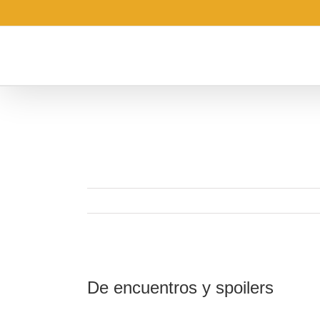
Saltar
al
contenido
Ver
imagen
De encuentros y spoilers
más
grande