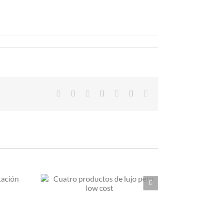
Facebook
X
Reddit
LinkedIn
Tumblr
Pinterest
Correo
electrónico
tos de
Las no
w cost
rebajas