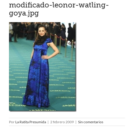
modificado-leonor-watling-
goya.jpg
Por
La Ratita Presumida
|
2 febrero 2009
|
Sin comentarios