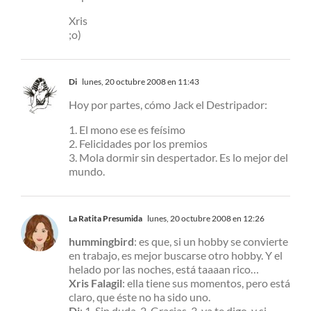
Xris
;o)
Di
lunes, 20 octubre 2008 en 11:43
Hoy por partes, cómo Jack el Destripador:
1. El mono ese es feísimo
2. Felicidades por los premios
3. Mola dormir sin despertador. Es lo mejor del
mundo.
La Ratita Presumida
lunes, 20 octubre 2008 en 12:26
hummingbird
: es que, si un hobby se convierte
en trabajo, es mejor buscarse otro hobby. Y el
helado por las noches, está taaaan rico…
Xris
Falagil
: ella tiene sus momentos, pero está
claro, que éste no ha sido uno.
Di
: 1. Sin duda, 2. Gracias, 3. ya te digo, y si