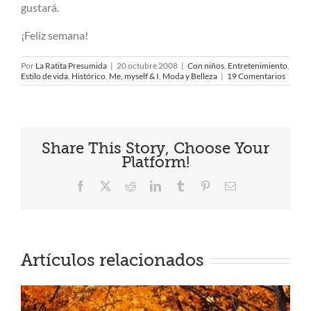
gustará.
¡Feliz semana!
Por
La Ratita Presumida
|
20 octubre 2008
|
Con niños
,
Entretenimiento
,
Estilo de vida
,
Histórico
,
Me, myself & I
,
Moda y Belleza
|
19 Comentarios
Share This Story, Choose Your
Platform!
Facebook
X
Reddit
LinkedIn
Tumblr
Pinterest
Correo
electrónico
Artículos relacionados