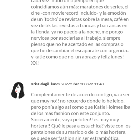
cada vez! hubo un tipempo en que
coincidíamos aún más: maratones de series, el
cine -con movierecord incluído- y la emoción
de un ‘tocho’ de revistas sobre la mesa, café en
vez de té. las revistas a trancas y barrancas en
la tienda. ya no puedo a la noche, me pongo
nerviosa por asociarlas al trabajo, siempre
pienso que no he acertado en las compras o
que he de cambiar el escaparate con urgencia…
y katie como que no. un abrazo y feliz lunes!
XX!
Xris Falagil
lunes, 20 octubre 2008 en 11:40
Complemtamente de acuerdo contigo, va a ser
que muy no!! no recuerdo donde lo he leido,
pero ponía algo asi como que Katie Holmes iba
de los más fashion con este conjunto.
Sinceramente, vaya peloteo!! es muy muy
hortera!! Qué le pasa a esta chica? viste con los
pantalones de su marido o de lo más hortera,
se puede ser fashion sin ser estrambótica.