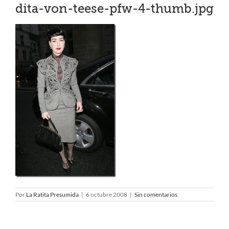
dita-von-teese-pfw-4-thumb.jpg
Por
La Ratita Presumida
|
6 octubre 2008
|
Sin comentarios