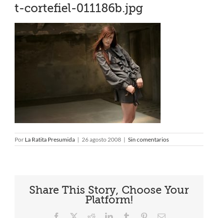
t-cortefiel-011186b.jpg
Por
La Ratita Presumida
|
26 agosto 2008
|
Sin comentarios
Share This Story, Choose Your
Platform!
Facebook
X
Reddit
LinkedIn
Tumblr
Pinterest
Correo