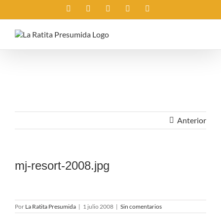
Saltar
Instagram
X
Facebook
Rss
Correo
al
electrónico
contenido
Anterior
mj-resort-2008.jpg
Por
La Ratita Presumida
|
1 julio 2008
|
Sin comentarios