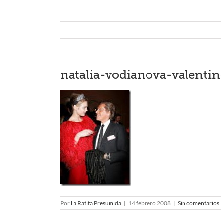
natalia-vodianova-valentin
Por
La Ratita Presumida
|
14 febrero 2008
|
Sin comentarios