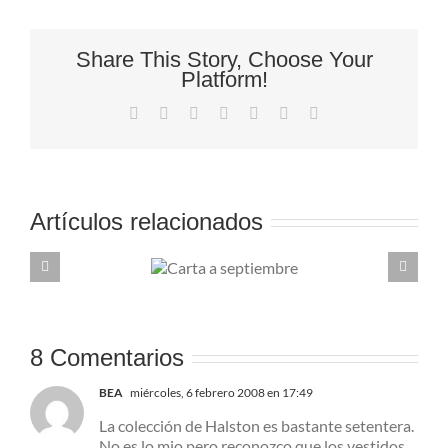
Share This Story, Choose Your
Platform!
Facebook
X
Reddit
LinkedIn
Tumblr
Pinterest
Correo
electrónico
Artículos relacionados
Carta a
Sho
septiembre
ver 
8 Comentarios
BEA
miércoles, 6 febrero 2008 en 17:49
La colección de Halston es bastante setentera.
No es lo mio pero reconozco que los vestidos