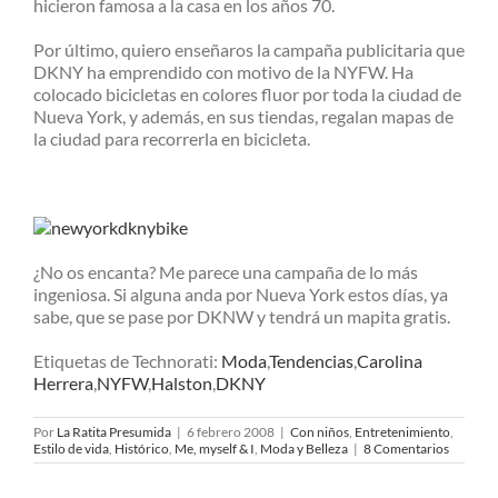
hicieron famosa a la casa en los años 70.
Por último, quiero enseñaros la campaña publicitaria que
DKNY ha emprendido con motivo de la NYFW. Ha
colocado bicicletas en colores fluor por toda la ciudad de
Nueva York, y además, en sus tiendas, regalan mapas de
la ciudad para recorrerla en bicicleta.
¿No os encanta? Me parece una campaña de lo más
ingeniosa. Si alguna anda por Nueva York estos días, ya
sabe, que se pase por DKNW y tendrá un mapita gratis.
Etiquetas de Technorati:
Moda
,
Tendencias
,
Carolina
Herrera
,
NYFW
,
Halston
,
DKNY
Por
La Ratita Presumida
|
6 febrero 2008
|
Con niños
,
Entretenimiento
,
Estilo de vida
,
Histórico
,
Me, myself & I
,
Moda y Belleza
|
8 Comentarios