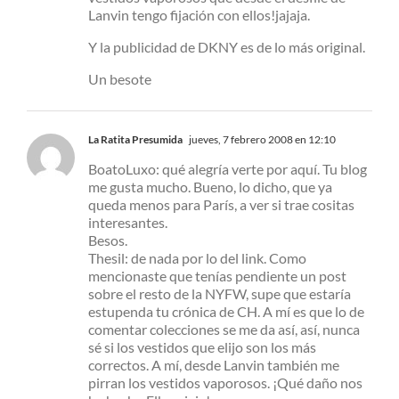
Lanvin tengo fijación con ellos!jajaja.
Y la publicidad de DKNY es de lo más original.
Un besote
La Ratita Presumida
jueves, 7 febrero 2008 en 12:10
BoatoLuxo: qué alegría verte por aquí. Tu blog
me gusta mucho. Bueno, lo dicho, que ya
queda menos para París, a ver si trae cositas
interesantes.
Besos.
Thesil: de nada por lo del link. Como
mencionaste que tenías pendiente un post
sobre el resto de la NYFW, supe que estaría
estupenda tu crónica de CH. A mí es que lo de
comentar colecciones se me da así, así, nunca
sé si los vestidos que elijo son los más
correctos. A mí, desde Lanvin también me
pirran los vestidos vaporosos. ¡Qué daño nos