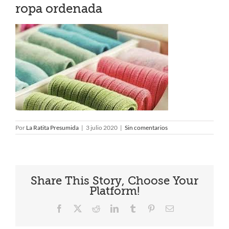
ropa ordenada
Por
La Ratita Presumida
|
3 julio 2020
|
Sin comentarios
Share This Story, Choose Your
Platform!
Facebook
X
Reddit
LinkedIn
Tumblr
Pinterest
Correo
electrónico