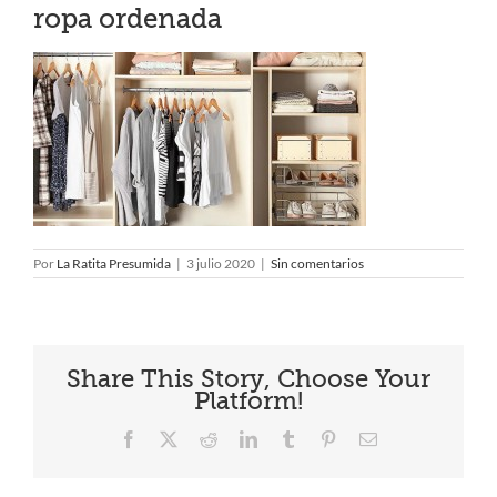
ropa ordenada
Por
La Ratita Presumida
|
3 julio 2020
|
Sin comentarios
Share This Story, Choose Your
Platform!
Facebook
X
Reddit
LinkedIn
Tumblr
Pinterest
Correo
electrónico