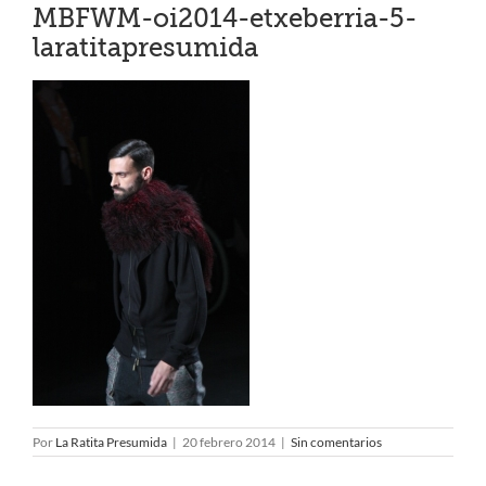
MBFWM-oi2014-etxeberria-5-
laratitapresumida
Por
La Ratita Presumida
|
20 febrero 2014
|
Sin comentarios