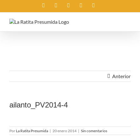
Saltar
Instagram
X
Facebook
Rss
Correo
al
electrónico
contenido
Anterior
ailanto_PV2014-4
Por
La Ratita Presumida
|
20 enero 2014
|
Sin comentarios