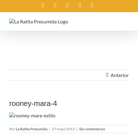
Saltar
Instagram
X
Facebook
Rss
Correo
al
electrónico
contenido
Anterior
rooney-mara-4
Por
La Ratita Presumida
|
27 mayo 2013
|
Sin comentarios