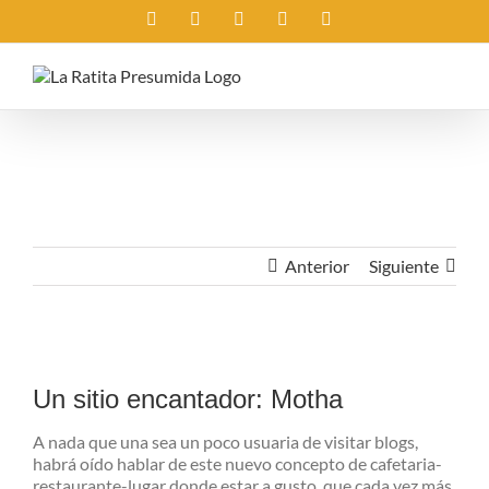
Saltar
Instagram
X
Facebook
Rss
Correo
al
electrónico
contenido
Anterior
Siguiente
Ver
imagen
Un sitio encantador: Motha
más
grande
A nada que una sea un poco usuaria de visitar blogs,
habrá oído hablar de este nuevo concepto de cafetaria-
restaurante-lugar donde estar a gusto, que cada vez más