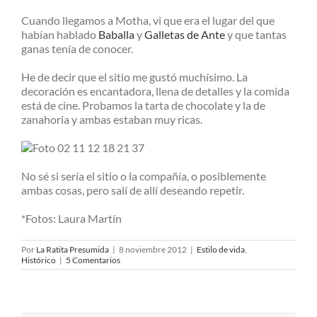
Cuando llegamos a Motha, vi que era el lugar del que
habían hablado
Baballa
y
Galletas de Ante
y que tantas
ganas tenía de conocer.
He de decir que el sitio me gustó muchísimo. La
decoración es encantadora, llena de detalles y la comida
está de cine. Probamos la tarta de chocolate y la de
zanahoria y ambas estaban muy ricas.
No sé si sería el sitio o la compañía, o posiblemente
ambas cosas, pero salí de allí deseando repetir.
*Fotos: Laura Martín
Por
La Ratita Presumida
|
8 noviembre 2012
|
Estilo de vida
,
Histórico
|
5 Comentarios