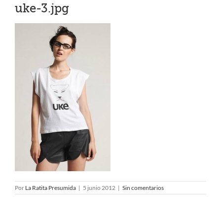
uke-3.jpg
Por
La Ratita Presumida
|
5 junio 2012
|
Sin comentarios