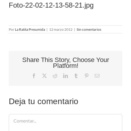
Foto-22-02-12-13-58-21.jpg
Por
La Ratita Presumida
|
12 marzo 2012
|
Sin comentarios
Share This Story, Choose Your
Platform!
Facebook
X
Reddit
LinkedIn
Tumblr
Pinterest
Correo
electrónico
Deja tu comentario
Comentar