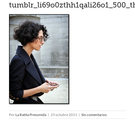
tumblr_li69o0zthh1qali26o1_500_
Por
La Ratita Presumida
|
25 octubre 2011
|
Sin comentarios