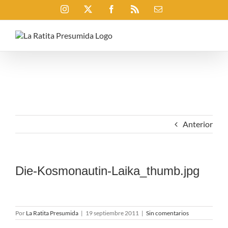
Saltar
Instagram
X
Facebook
Rss
Correo
al
electrónico
contenido
Anterior
Die-Kosmonautin-Laika_thumb.jpg
Por
La Ratita Presumida
|
19 septiembre 2011
|
Sin comentarios