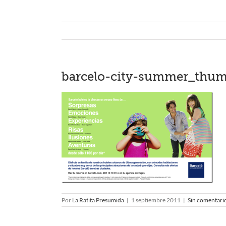
barcelo-city-summer_thu
Por
La Ratita Presumida
|
1 septiembre 2011
|
Sin comentari