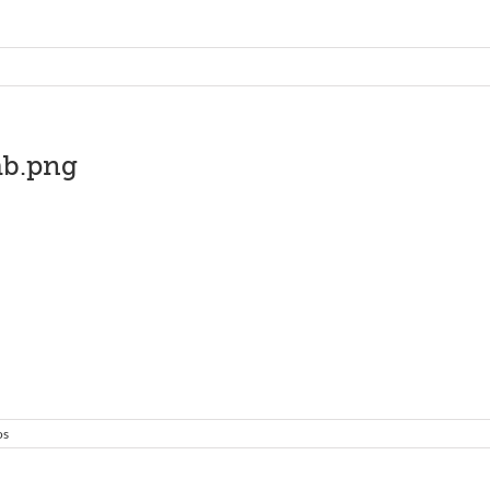
mb.png
os