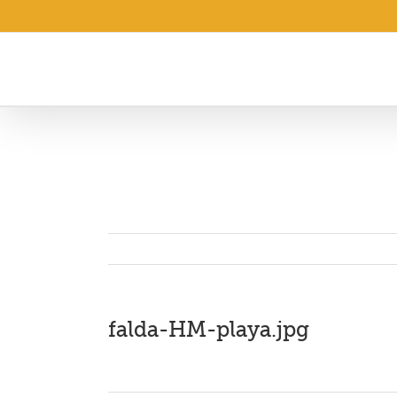
Saltar
al
contenido
falda-HM-playa.jpg