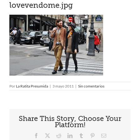
lovevendome.jpg
Por
La Ratita Presumida
|
3 mayo 2011
|
Sin comentarios
Share This Story, Choose Your
Platform!
Facebook
X
Reddit
LinkedIn
Tumblr
Pinterest
Correo