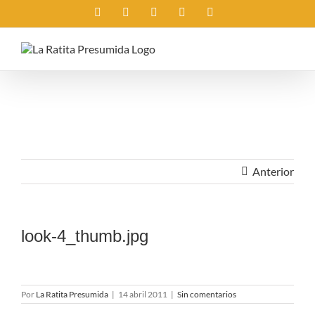
Saltar
Instagram
X
Facebook
Rss
Correo
al
electrónico
contenido
Anterior
look-4_thumb.jpg
Por
La Ratita Presumida
|
14 abril 2011
|
Sin comentarios